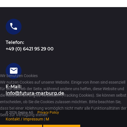
Telefon:
+49 (0) 6421 95 29 00
Wir benutzen Cookies
Wir nutzen Cookies auf unserer Website. Einige von ihnen sind essenziell
E-Mail:
für den Betrieb der Seite, während andere uns helfen, diese Website und
info@futura-marburg.de
die Nutzererfahrung zu verbessern (Tracking Cookies). Sie können selbst
entscheiden, ob Sie die Cookies zulassen möchten. Bitte beachten Sie,
dass bei einer Ablehnung womöglich nicht mehr alle Funktionalitäten der
©
2026
Gerina AG
Privacy Policy
Seite zur Verfügung stehen.
Kontakt / Impressum
|
M